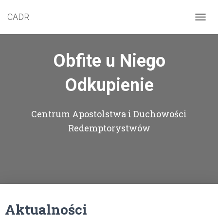
CADR
PRZEŁ
Obfite u Niego
Odkupienie
Centrum Apostolstwa i Duchowości
Redemptorystwów
Aktualności