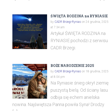
ŚWIĘTA RODZINA na RYNIASIE
by
CADR Brzegi-Rynias
on 24 grudnia, 2025
at 7:34 am
Artykuł ŚWIĘTA RODZINA na
RYNIASIE pochodzi z serwisu
CADR Brzegi.
BOŻE NARODZENIE 2025
by
CADR Brzegi-Rynias
on 18 grudnia, 2025
at 8:04 pm
Na Ryniasie śnieg okrył ziemię
puszystą bielą. Od ściany lasu
odbija się echem anielska
nowina. Najświętsza Panna powiła Syna! Drodzy