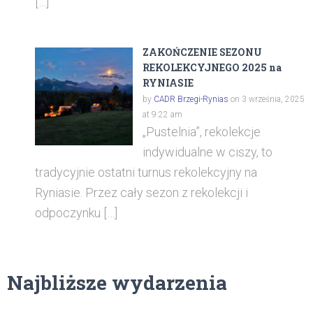
[…]
ZAKOŃCZENIE SEZONU
REKOLEKCYJNEGO 2025 na
RYNIASIE
by
CADR Brzegi-Rynias
on 3 września, 2025
at 9:22 am
„Pustelnia”, rekolekcje
indywidualne w ciszy, to
tradycyjnie ostatni turnus rekolekcyjny na
Ryniasie. Przez cały sezon z rekolekcji i
odpoczynku […]
Najbliższe wydarzenia