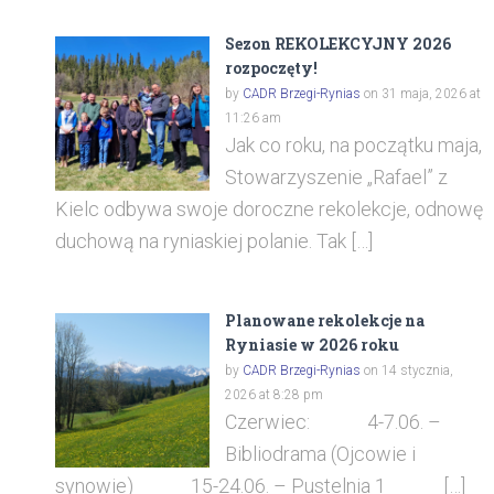
Sezon REKOLEKCYJNY 2026
rozpoczęty!
by
CADR Brzegi-Rynias
on 31 maja, 2026 at
11:26 am
Jak co roku, na początku maja,
Stowarzyszenie „Rafael” z
Kielc odbywa swoje doroczne rekolekcje, odnowę
duchową na ryniaskiej polanie. Tak […]
Planowane rekolekcje na
Ryniasie w 2026 roku
by
CADR Brzegi-Rynias
on 14 stycznia,
2026 at 8:28 pm
Czerwiec: 4-7.06. –
Bibliodrama (Ojcowie i
synowie) 15-24.06. – Pustelnia 1 […]