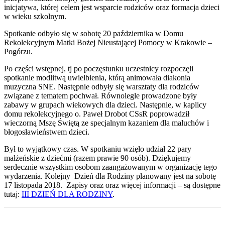
inicjatywa, której celem jest wsparcie rodziców oraz formacja dzieci
w wieku szkolnym.
Spotkanie odbyło się w sobotę 20 października w Domu
Rekolekcyjnym Matki Bożej Nieustającej Pomocy w Krakowie –
Pogórzu.
Po części wstępnej, tj po poczęstunku uczestnicy rozpoczęli
spotkanie modlitwą uwielbienia, którą animowała diakonia
muzyczna SNE. Następnie odbyły się warsztaty dla rodziców
związane z tematem pochwał. Równolegle prowadzone były
zabawy w grupach wiekowych dla dzieci. Następnie, w kaplicy
domu rekolekcyjnego o. Paweł Drobot CSsR poprowadził
wieczorną Mszę Świętą ze specjalnym kazaniem dla maluchów i
błogosławieństwem dzieci.
Był to wyjątkowy czas. W spotkaniu wzięło udział 22 pary
małżeńskie z dziećmi (razem prawie 90 osób). Dziękujemy
serdecznie wszystkim osobom zaangażowanym w organizację tego
wydarzenia. Kolejny
Dzień dla Rodziny planowany jest na sobotę
17 listopada 2018. Zapisy oraz oraz więcej informacji – są dostępne
tutaj:
III DZIEŃ DLA RODZINY
.