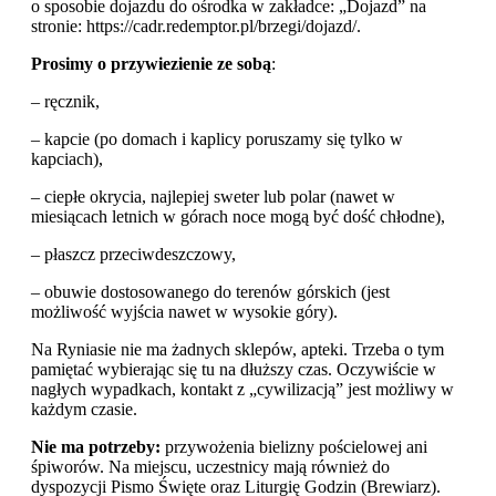
o sposobie dojazdu do ośrodka w zakładce: „Dojazd” na
stronie: https://cadr.redemptor.pl/brzegi/dojazd/.
Prosimy o przywiezienie ze sobą
:
– ręcznik,
– kapcie (po domach i kaplicy poruszamy się tylko w
kapciach),
– ciepłe okrycia, najlepiej sweter lub polar (nawet w
miesiącach letnich w górach noce mogą być dość chłodne),
– płaszcz przeciwdeszczowy,
– obuwie dostosowanego do terenów górskich (jest
możliwość wyjścia nawet w wysokie góry).
Na Ryniasie nie ma żadnych sklepów, apteki. Trzeba o tym
pamiętać wybierając się tu na dłuższy czas. Oczywiście w
nagłych wypadkach, kontakt z „cywilizacją” jest możliwy w
każdym czasie.
Nie ma potrzeby:
przywożenia bielizny pościelowej ani
śpiworów. Na miejscu, uczestnicy mają również do
dyspozycji Pismo Święte oraz Liturgię Godzin (Brewiarz).