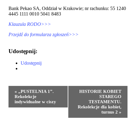
Bank Pekao SA, Oddział w Krakowie; nr rachunku: 55 1240
4445 1111 0010 5041 8483
Klauzula RODO>>>
Przejdź do formularza zgłoszeń>>>
Udostępnij:
Udostępnij
Wydarzenie
«
„PUSTELNIA 1”.
HISTORIE KOBIET
Nawigacja
Rekolekcje
STAREGO
indywidualne w ciszy
TESTAMENTU.
Rekolekcje dla kobiet,
turnus 2
»