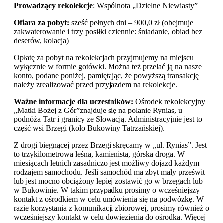
Prowadzący rekolekcje
: Wspólnota „Dzielne Niewiasty”
Ofiara za pobyt:
sześć pełnych dni – 900,0 zł (obejmuje
zakwaterowanie i trzy posiłki dziennie: śniadanie, obiad bez
deserów, kolacja)
Opłatę za pobyt na rekolekcjach przyjmujemy na miejscu
wyłącznie w formie gotówki. Można też przelać ją na nasze
konto, podane poniżej, pamiętając, że powyższą transakcję
należy zrealizować przed przyjazdem na rekolekcje.
Ważne informacje dla uczestników:
Ośrodek rekolekcyjny
„Matki Bożej z Gór”znajduje się na polanie Rynias, u
podnóża Tatr i granicy ze Słowacją. Administracyjnie jest to
część wsi Brzegi (koło Bukowiny Tatrzańskiej).
Z drogi biegnącej przez Brzegi skręcamy w „ul. Rynias”. Jest
to trzykilometrowa leśna, kamienista, górska droga. W
miesiącach letnich zasadniczo jest możliwy dojazd każdym
rodzajem samochodu. Jeśli samochód ma zbyt mały prześwit
lub jest mocno obciążony lepiej zostawić go w brzegach lub
w Bukowinie. W takim przypadku prosimy o wcześniejszy
kontakt z ośrodkiem w celu umówienia się na podwózkę. W
razie korzystania z komunikacji zbiorowej, prosimy również o
wcześniejszy kontakt w celu dowiezienia do ośrodka. Więcej